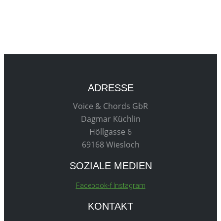
ADRESSE
Voice & Chords GbR
Dagmar Küchlin
Höllgasse 6
69168 Wiesloch
SOZIALE MEDIEN
Facebook-f
Instagram
KONTAKT